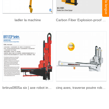
ladler la machine
Carbon Fiber Explosion-proof Spray Six-axis Robot
brtirus0805a six | axe robot industriel
cinq axes, traverse poutre robot, brtv08i / 10 w / 12w ds5pc